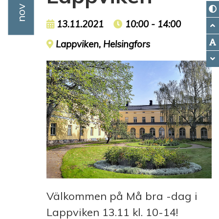
Event date
13.11.2021
Event time
10:00 - 14:00
Event location
Lappviken, Helsingfors
Välkommen på Må bra -dag i
Lappviken 13.11 kl. 10-14!