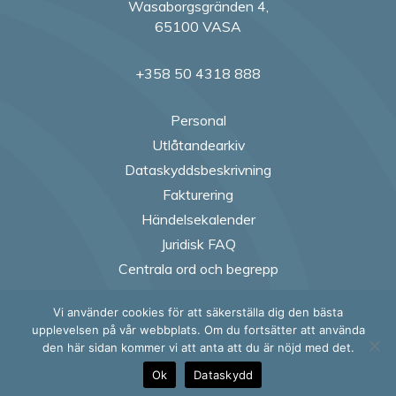
Wasaborgsgränden 4,
65100 VASA
+358 50 4318 888
Personal
Utlåtandearkiv
Dataskyddsbeskrivning
Fakturering
Händelsekalender
Juridisk FAQ
Centrala ord och begrepp
Vi använder cookies för att säkerställa dig den bästa
Follow us on Fac
Follow us on
Follow us
Follow
upplevelsen på vår webbplats. Om du fortsätter att använda
den här sidan kommer vi att anta att du är nöjd med det.
Ok
Dataskydd