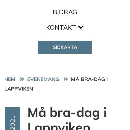
BIDRAG
KONTAKT
SIDKARTA
HEM
EVENEMANG
MÅ BRA-DAG I
LAPPVIKEN
Må bra-dag i
Event Date
Nov 2021
Lappviken