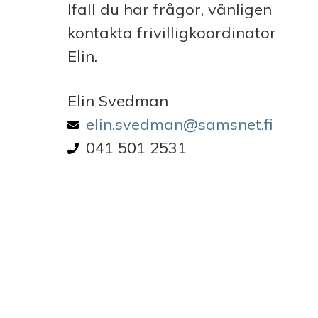
Ifall du har frågor, vänligen
kontakta frivilligkoordinator
Elin.
Elin Svedman
Email address
elin.svedman@samsnet.fi
Phone number
041 501 2531