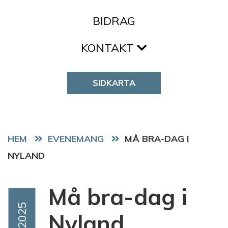
BIDRAG
KONTAKT
SIDKARTA
HEM
EVENEMANG
MÅ BRA-DAG I
NYLAND
Må bra-dag i
Event Date
Sep 2025
Nyland