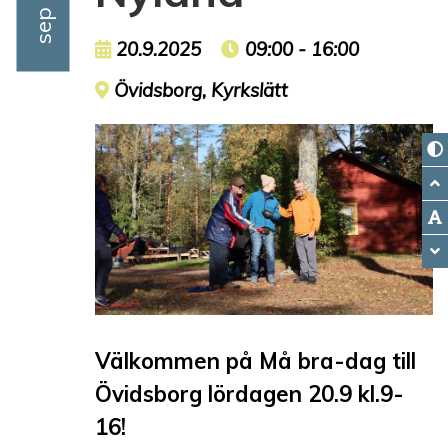
Event date
20.9.2025
Event time
09:00 - 16:00
Event location
Övidsborg, Kyrkslätt
Välkommen på Må bra-dag till
Övidsborg lördagen 20.9 kl.9-
16!