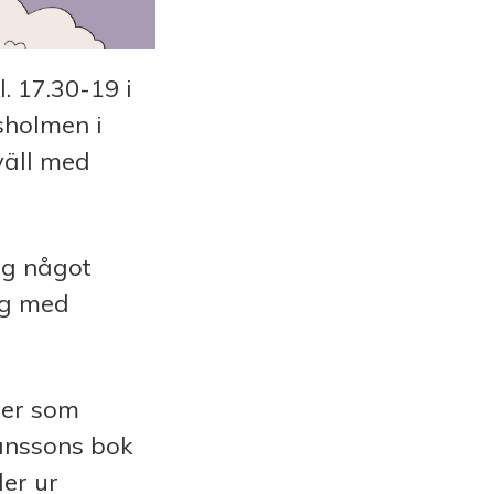
 17.30-19 i
usholmen i
väll med
ig något
ig med
ter som
Janssons bok
er ur