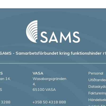
SAMS - Samarbetsförbundet kring funktionshinder r
RS
VASA
Personal
an 14,
Wasaborgsgränden
Utlåtande
4,
Dataskydd
S
65100 VASA
Fakturerin
Händelsek
8 3288
+358 50 4318 888