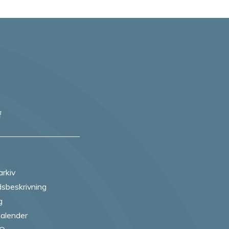
f
arkiv
sbeskrivning
g
alender