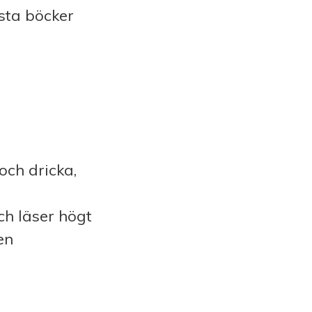
ästa böcker
och dricka,
ch läser högt
en