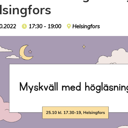
lsingfors
t date
0.2022
Event time
17:30 - 19:00
Event location
Helsingfors