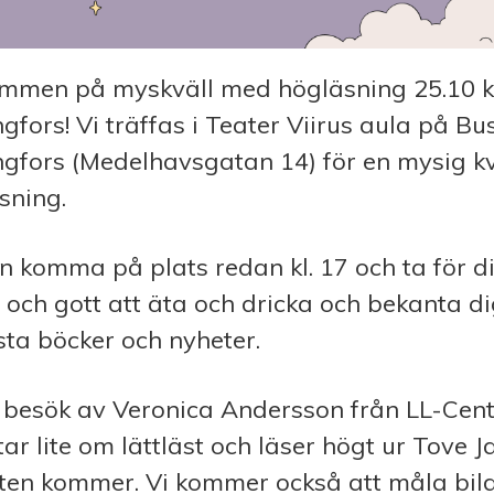
mmen på myskväll med högläsning 25.10 kl.
ngfors! Vi träffas i Teater Viirus aula på B
ngfors (Medelhavsgatan 14) för en mysig k
sning.
n komma på plats redan kl. 17 och ta för d
 och gott att äta och dricka och bekanta d
ästa böcker och nyheter.
r besök av Veronica Andersson från LL-Cen
tar lite om lättläst och läser högt ur Tove 
en kommer. Vi kommer också att måla bild