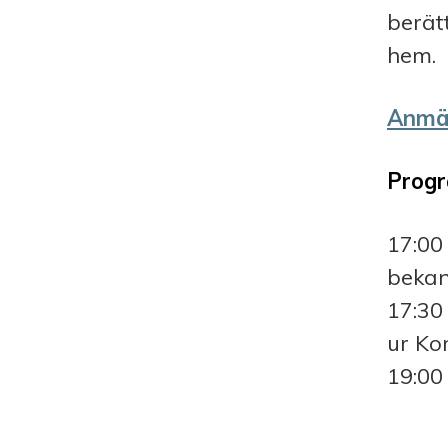
berätt
hem.
Anmäl
Prog
17:00
bekan
17:30
ur Ko
19:00