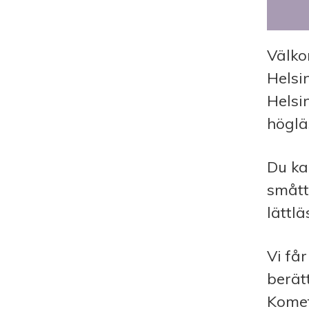
Välko
Helsi
Helsi
höglä
Du ka
smått
lättl
Vi få
berät
Komet