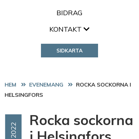
BIDRAG
KONTAKT
SIDKARTA
HEM
EVENEMANG
ROCKA SOCKORNA I
HELSINGFORS
Rocka sockorna
Event Date
Mar 2022
i Helsingfors