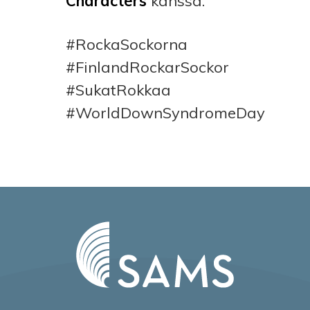
Characters
kanssa.
#RockaSockorna
#FinlandRockarSockor
#SukatRokkaa
#WorldDownSyndromeDay