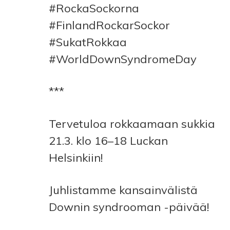
#RockaSockorna
#FinlandRockarSockor
#SukatRokkaa
#WorldDownSyndromeDay
***
Tervetuloa rokkaamaan sukkia
21.3. klo 16–18 Luckan
Helsinkiin!
Juhlistamme kansainvälistä
Downin syndrooman -päivää!