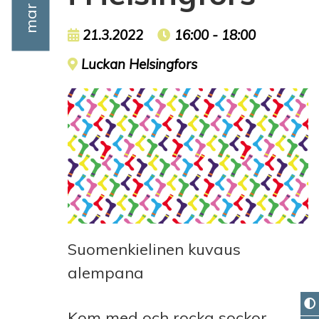
Event date
21.3.2022
Event time
16:00 - 18:00
Event location
Luckan Helsingfors
Suomenkielinen kuvaus
alempana
Kom med och rocka sockor