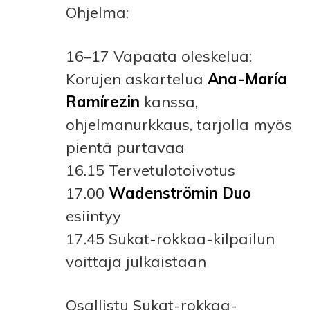
Ohjelma:
16–17 Vapaata oleskelua:
Korujen askartelua
Ana-María
Ramírezin
kanssa
,
ohjelmanurkkaus, tarjolla myös
pientä purtavaa
16.15 Tervetulotoivotus
17.00
Wadenströmin Duo
esiintyy
17.45 Sukat-rokkaa-kilpailun
voittaja julkaistaan
Osallistu Sukat-rokkaa-