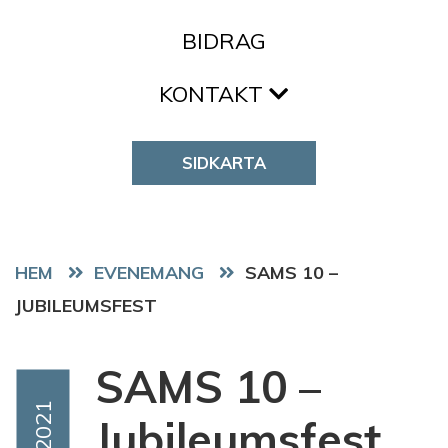
BIDRAG
KONTAKT
SIDKARTA
HEM
EVENEMANG
SAMS 10 –
JUBILEUMSFEST
SAMS 10 –
Event Date
Okt 2021
Jubileumsfest