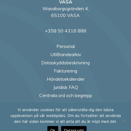
VASA
Wasaborgsgränden 4,
65100 VASA
+358 50 4318 888
Personal
Utlåtandearkiv
Dataskyddsbeskrivning
Fakturering
Händelsekalender
Juridisk FAQ
Centrala ord och begrepp
Vi använder cookies för att säkerställa dig den bästa
Follow us on Fac
Follow us on
Follow us
Follow
upplevelsen på vår webbplats. Om du fortsätter att använda
den här sidan kommer vi att anta att du är nöjd med det.
Ok
Dataskydd