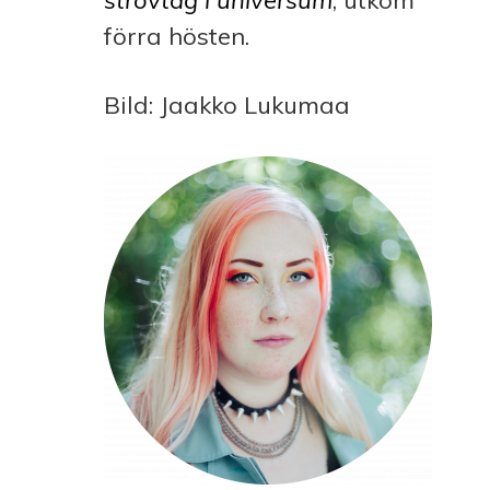
strövtåg i universum
, utkom
förra hösten.
Bild: Jaakko Lukumaa