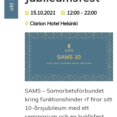
Event date
15.10.2021
Event time
12:00 - 22:00
Event location
Clarion Hotel Helsinki
SAMS – Samarbetsförbundet
kring funktionshinder rf firar sitt
10-årsjubileum med ett
seminarium och en kvällsfest