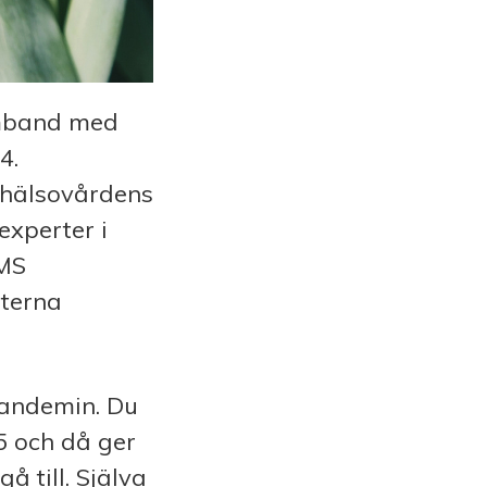
amband med
4.
 hälsovårdens
experter i
AMS
rterna
pandemin. Du
45 och då ger
å till. Själva