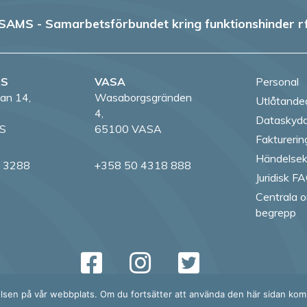
SAMS - Samarbetsförbundet kring funktionshinder r
RS
VASA
Personal
an 14,
Wasaborgsgränden
Utlåtande
4,
Dataskydd
S
65100 VASA
Fakturerin
Händelsek
8 3288
+358 50 4318 888
Juridisk F
Centrala o
begrepp
Follow us on Fac
Follow us on
Follow us
Follow
elsen på vår webbplats. Om du fortsätter att använda den här sidan komm