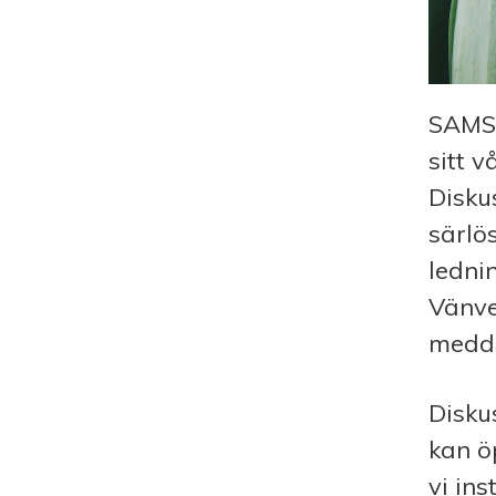
SAMS 
sitt 
Disku
särlö
ledni
Vänve
medde
Disku
kan ö
vi in