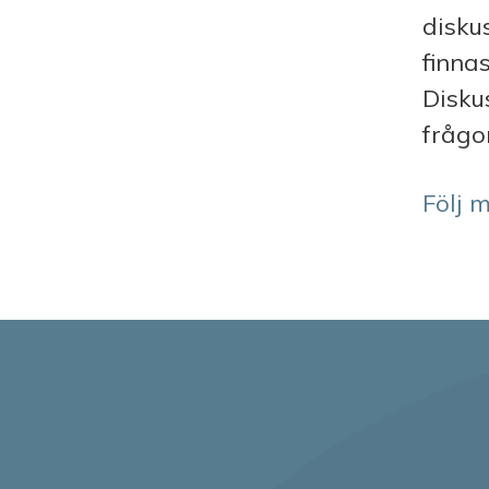
disku
finna
Diskus
frågor
Följ 