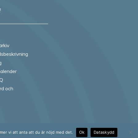
f
arkiv
sbeskrivning
g
alender
AQ
rd och
ebook
 Instagram
 on Twitter
 us on Youtube
er vi att anta att du är nöjd med det.
Ok
Dataskydd