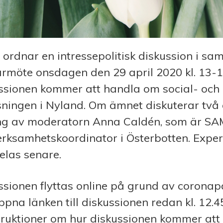
ordnar en intressepolitisk diskussion i s
vårmöte onsdagen den 29 april 2020 kl. 13-1
ssionen kommer att handla om social- och
sningen i Nyland. Om ämnet diskuterar två 
ng av moderatorn Anna Caldén, som är S
rksamhetskoordinator i Österbotten. Expe
las senare.
ssionen flyttas online på grund av corona
ppna länken till diskussionen redan kl. 12.
struktioner om hur diskussionen kommer att g