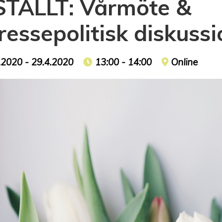
STÄLLT: Vårmöte &
tressepolitisk diskuss
t date
.2020 - 29.4.2020
Event time
13:00 - 14:00
Event locat
Online