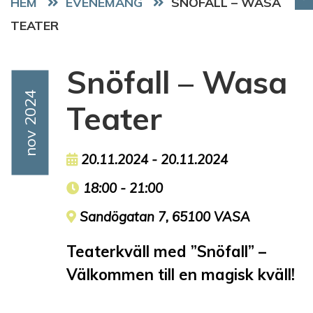
HEM
EVENEMANG
SNÖFALL – WASA
TEATER
Snöfall – Wasa
Event Date
Nov 2024
Teater
Event date
20.11.2024 - 20.11.2024
Event time
18:00 - 21:00
Event location
Sandögatan 7, 65100 VASA
Teaterkväll med ”Snöfall” –
Välkommen till en magisk kväll!