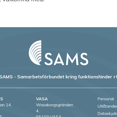
SAMS - Samarbetsförbundet kring funktionshinder r
RS
VASA
Personal
an 14,
Wasaborgsgränden
Utlåtande
4,
Dataskydd
S
65100 VASA