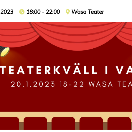
t date
.2023
Event time
18:00 - 22:00
Event location
Wasa Teater