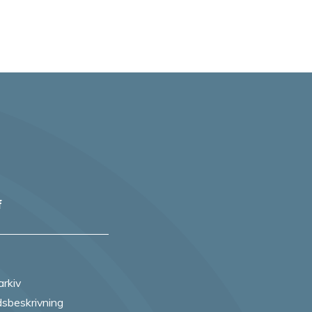
f
arkiv
sbeskrivning