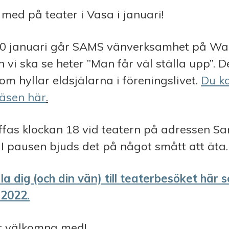
med på teater i Vasa i januari!
0 januari går SAMS vänverksamhet på Was
 vi ska se heter ”Man får väl ställa upp”. D
om hyllar eldsjälarna i föreningslivet.
Du k
äsen här
.
äffas klockan 18 vid teatern på adressen
Sa
 I pausen bjuds det på något smått att
äta
a dig (och din vän) till teaterbesöket här 
.2022.
 välkomna med!