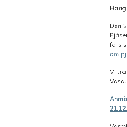
Häng 
Den 2
Pjäsen
fars s
om pj
Vi tr
Vasa.
Anmäl
21.12
Varmt