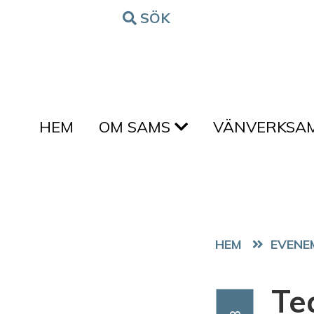
Hoppa till innehållet
SÖK
FORM
HEM
OM SAMS
VÄNVERKSA
HEM
EVENE
Te