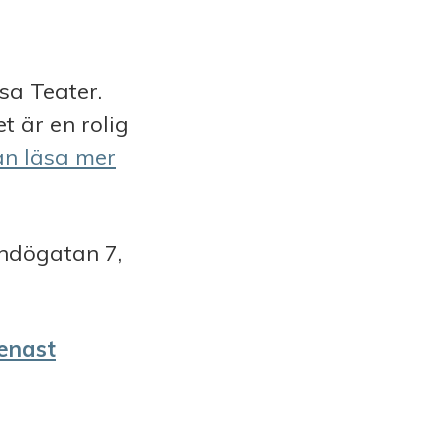
a Teater.
et är en
rolig
an läsa mer
ndögatan 7,
.
senast