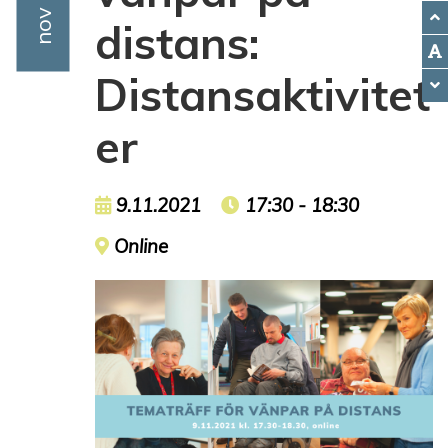
distans:
Distansaktivitet
er
Event date
9.11.2021
Event time
17:30 - 18:30
Event location
Online