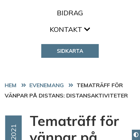
BIDRAG
KONTAKT
SIDKARTA
HEM
EVENEMANG
TEMATRÄFF FÖR
VÄNPAR PÅ DISTANS: DISTANSAKTIVITETER
Tematräff för
Event Date
Nov 2021
vänpar på