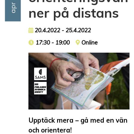
ner på distans
Event date
20.4.2022 - 25.4.2022
Event time
17:30 - 19:00
Event location
Online
Upptäck mera – gå med en vän
och orientera!