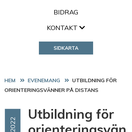
BIDRAG
KONTAKT
SIDKARTA
HEM
EVENEMANG
UTBILDNING FÖR
ORIENTERINGSVÄNNER PÅ DISTANS
Utbildning för
Event Date
Apr 2022
orienteringsvän