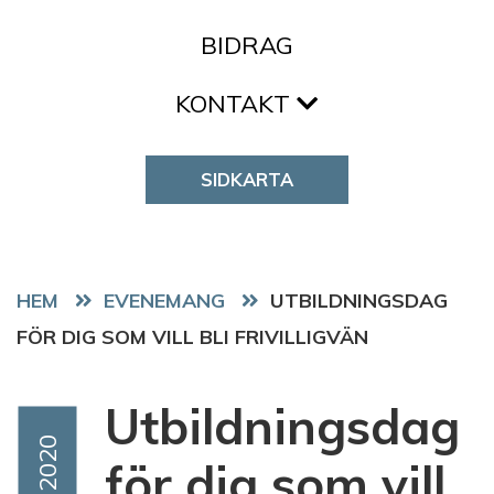
BIDRAG
KONTAKT
SIDKARTA
HEM
EVENEMANG
UTBILDNINGSDAG
FÖR DIG SOM VILL BLI FRIVILLIGVÄN
Utbildningsdag
Event Date
Mar 2020
för dig som vill