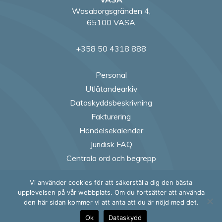
Wasaborgsgränden 4,
65100 VASA
+358 50 4318 888
Personal
Utlåtandearkiv
Dataskyddsbeskrivning
Fakturering
Händelsekalender
Juridisk FAQ
Centrala ord och begrepp
Vi använder cookies för att säkerställa dig den bästa
Follow us on Fac
Follow us on
Follow us
Follow
upplevelsen på vår webbplats. Om du fortsätter att använda
den här sidan kommer vi att anta att du är nöjd med det.
Ok
Dataskydd