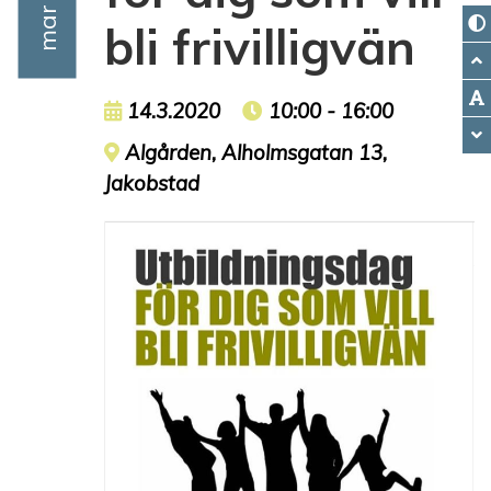
bli frivilligvän
Event date
14.3.2020
Event time
10:00 - 16:00
Event location
Algården, Alholmsgatan 13,
Jakobstad