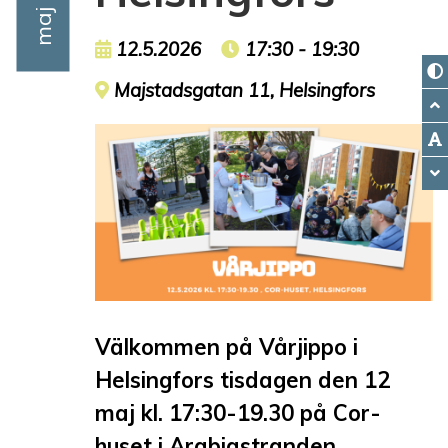
Event date
12.5.2026
Event time
17:30 - 19:30
Event location
Majstadsgatan 11, Helsingfors
Välkommen på Vårjippo i
Helsingfors tisdagen den 12
maj kl. 17:30-19.30 på Cor-
huset i Arabiastranden.