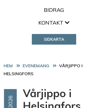
BIDRAG
KONTAKT
SIDKARTA
HEM
EVENEMANG
VÅRJIPPO I
HELSINGFORS
Vårjippo i
Event Date
Maj 2026
Helsingfors