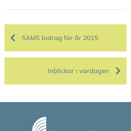
I
n
SAMS bidrag för år 2015
l
ä
g
Inblickar i vardagen
g
s
n
a
v