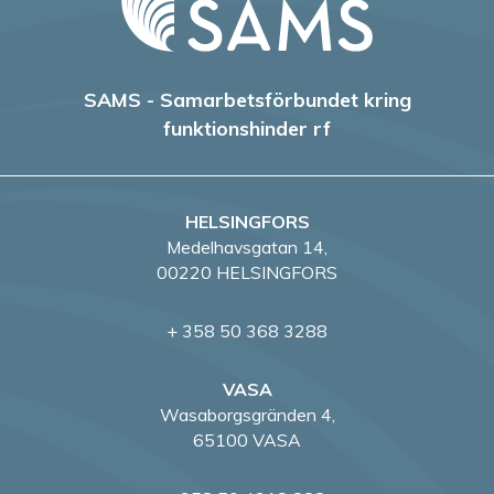
i
g
SAMS - Samarbetsförbundet kring
e
funktionshinder rf
r
i
HELSINGFORS
Medelhavsgatan 14,
n
00220 HELSINGFORS
g
+ 358 50 368 3288
VASA
Wasaborgsgränden 4,
65100 VASA