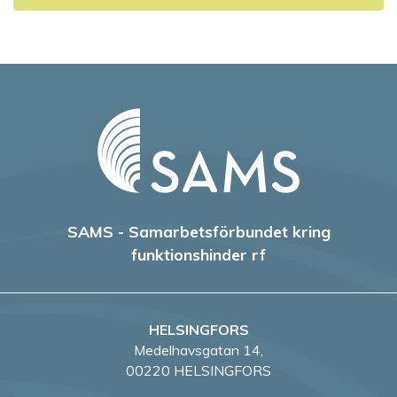
a
v
i
g
e
r
SAMS - Samarbetsförbundet kring
i
funktionshinder rf
n
g
HELSINGFORS
Medelhavsgatan 14,
00220 HELSINGFORS