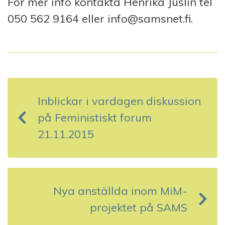
För mer info kontakta Henrika Juslin tel
050 562 9164 eller info@samsnet.fi.
I
n
Inblickar i vardagen diskussion
l
på Feministiskt forum
ä
21.11.2015
g
g
s
Nya anställda inom MiM-
projektet på SAMS
n