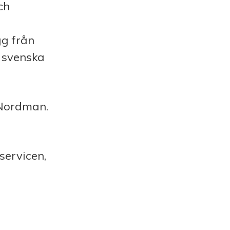
ch
gg från
 svenska
 Nordman.
servicen,