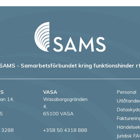
SAMS - Samarbetsförbundet kring funktionshinder r
RS
VASA
Personal
an 14,
Wasaborgsgränden
Utlåtande
4,
Dataskydd
S
65100 VASA
Fakturerin
Händelsek
8 3288
+358 50 4318 888
Juridisk F