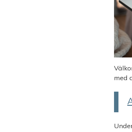
Välko
med d
A
Under