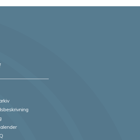
f
arkiv
sbeskrivning
g
alender
AQ