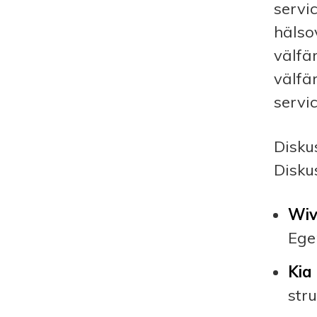
servi
hälso
välfä
välfä
servic
Disku
Disku
Wiv
Ege
Kia
str