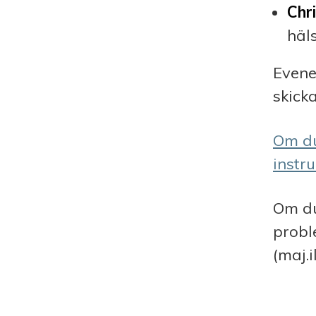
Chr
häl
Evene
skick
Om du
instr
Om du
probl
(maj.