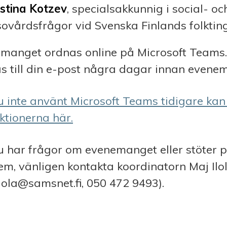
istina Kotzev
, specialsakkunnig i social- oc
sovårdsfrågor vid Svenska Finlands folktin
manget ordnas online på Microsoft Teams
as till din e-post några dagar innan evene
 inte använt Microsoft Teams tidigare kan
uktionerna här.
 har frågor om evenemanget eller stöter p
em, vänligen kontakta koordinatorn Maj Ilo
ilola@samsnet.fi, 050 472 9493).