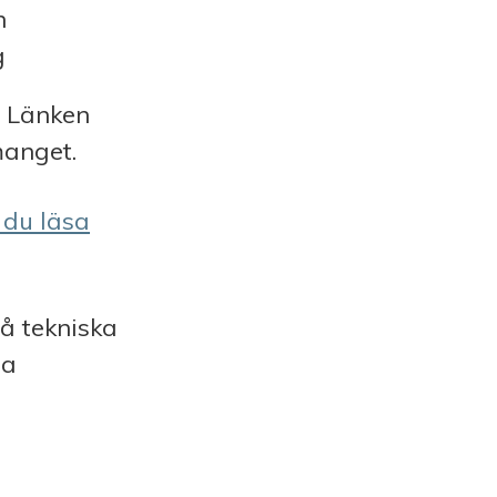
h
g
. Länken
manget.
 du läsa
å tekniska
la