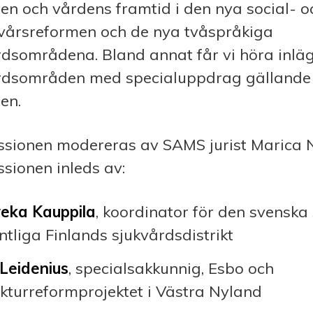
cen och vårdens framtid i den nya social- o
vårsreformen och de nya tvåspråkiga
rdsområdena. Bland annat får vi höra inlä
rdsområden med specialuppdrag gällande
en.
ssionen modereras av SAMS jurist Marica
ssionen inleds av:
eka Kauppila
, koordinator för den svenska 
ntliga Finlands sjukvårdsdistrikt
 Leidenius
, specialsakkunnig, Esbo och
ukturreformprojektet i Västra Nyland