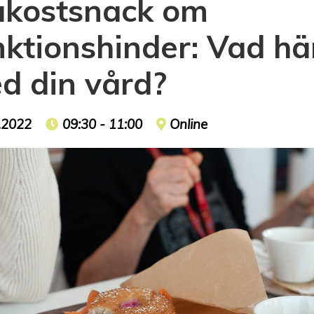
ukostsnack om
nktionshinder: Vad h
d din vård?
t date
.2022
Event time
09:30 - 11:00
Event location
Online