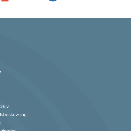
f
arkiv
sbeskrivning
g
alender