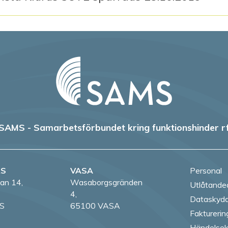
SAMS - Samarbetsförbundet kring funktionshinder r
RS
VASA
Personal
an 14,
Wasaborgsgränden
Utlåtande
4,
Dataskydd
S
65100 VASA
Fakturerin
Händelsek