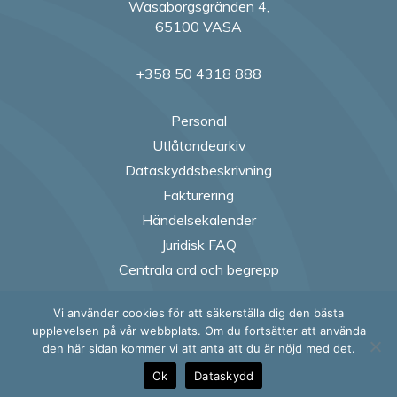
Wasaborgsgränden 4,
65100 VASA
+358 50 4318 888
Personal
Utlåtandearkiv
Dataskyddsbeskrivning
Fakturering
Händelsekalender
Juridisk FAQ
Centrala ord och begrepp
Vi använder cookies för att säkerställa dig den bästa
Follow us on Fac
Follow us on
Follow us
Follow
upplevelsen på vår webbplats. Om du fortsätter att använda
den här sidan kommer vi att anta att du är nöjd med det.
Ok
Dataskydd