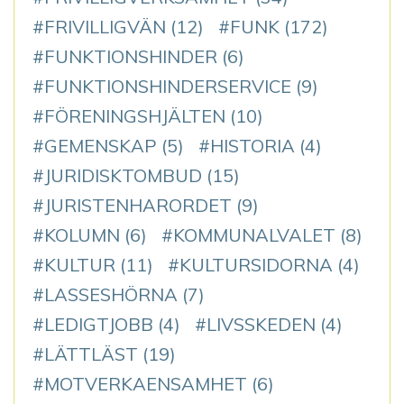
FRIVILLIGVÄN
(12)
FUNK
(172)
FUNKTIONSHINDER
(6)
FUNKTIONSHINDERSERVICE
(9)
FÖRENINGSHJÄLTEN
(10)
GEMENSKAP
(5)
HISTORIA
(4)
JURIDISKTOMBUD
(15)
JURISTENHARORDET
(9)
KOLUMN
(6)
KOMMUNALVALET
(8)
KULTUR
(11)
KULTURSIDORNA
(4)
LASSESHÖRNA
(7)
LEDIGTJOBB
(4)
LIVSSKEDEN
(4)
LÄTTLÄST
(19)
MOTVERKAENSAMHET
(6)