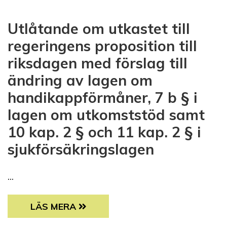
Utlåtande om utkastet till
regeringens proposition till
riksdagen med förslag till
ändring av lagen om
handikappförmåner, 7 b § i
lagen om utkomststöd samt
10 kap. 2 § och 11 kap. 2 § i
sjukförsäkringslagen
...
UTLÅTANDE OM UTKASTET TILL REGERINGEN
LÄS MERA