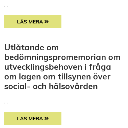
...
UTLÅTANDE OM UTKASTET TILL REGERING
LÄS MERA
Utlåtande om
bedömningspromemorian om
utvecklingsbehoven i fråga
om lagen om tillsynen över
social- och hälsovården
...
UTLÅTANDE OM BEDÖMNINGSPROMEMORIAN
LÄS MERA