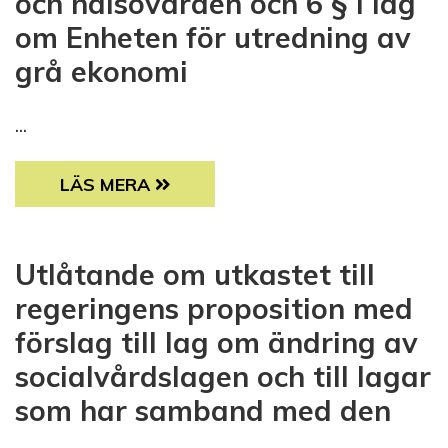
och hälsovården och 6 § i lag
om Enheten för utredning av
grå ekonomi
...
UTLÅTANDE OM UTKASTET TILL REGERINGE
LÄS MERA
Utlåtande om utkastet till
regeringens proposition med
förslag till lag om ändring av
socialvårdslagen och till lagar
som har samband med den