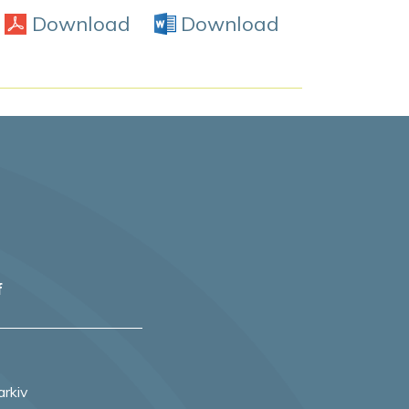
Download
PDF
Download
Word Doc
f
arkiv