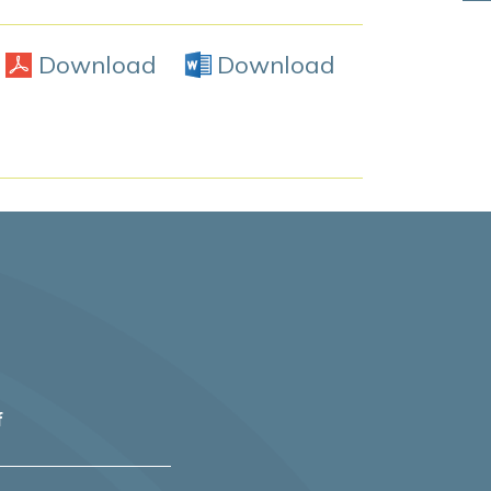
Download
PDF
Download
Word Doc
f