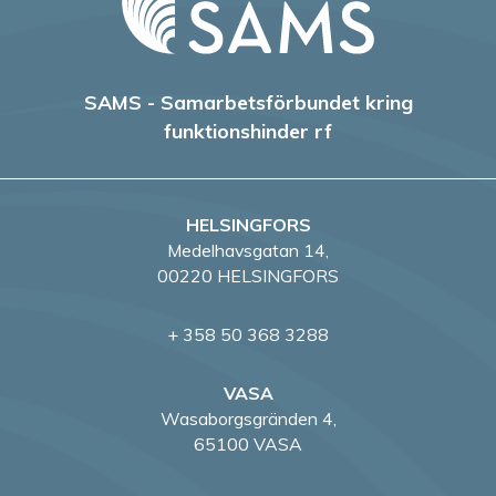
i
g
e
SAMS - Samarbetsförbundet kring
funktionshinder rf
r
i
HELSINGFORS
n
Medelhavsgatan 14,
g
00220 HELSINGFORS
+ 358 50 368 3288
VASA
Wasaborgsgränden 4,
65100 VASA