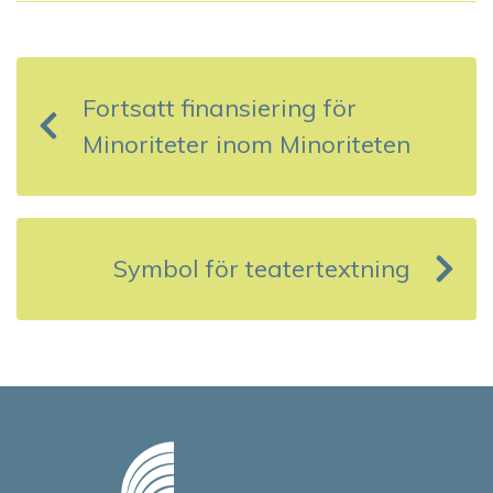
I
n
Fortsatt finansiering för
l
Minoriteter inom Minoriteten
ä
g
g
Symbol för teatertextning
s
n
a
v