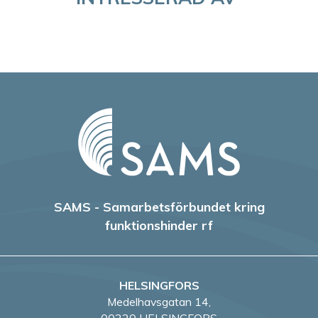
g
e
r
i
n
g
SAMS - Samarbetsförbundet kring
funktionshinder rf
HELSINGFORS
Medelhavsgatan 14,
00220 HELSINGFORS