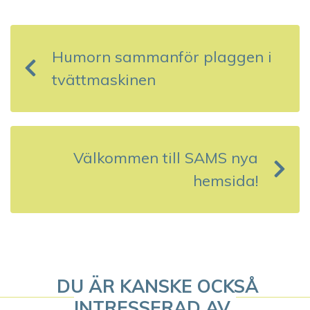
I
n
Humorn sammanför plaggen i
l
tvättmaskinen
ä
g
g
Välkommen till SAMS nya
s
hemsida!
n
a
v
DU ÄR KANSKE OCKSÅ
i
INTRESSERAD AV