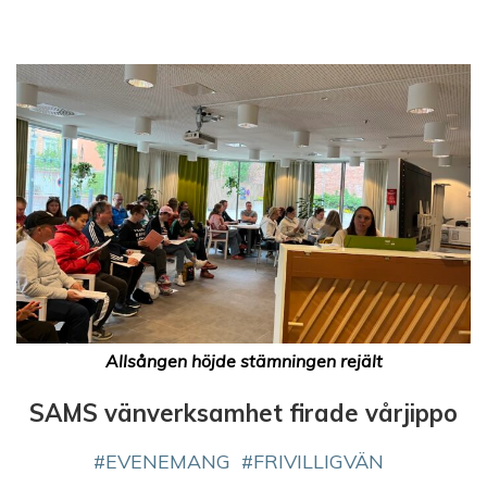
g
e
r
i
n
g
Allsången höjde stämningen rejält
SAMS vänverksamhet firade vårjippo
EVENEMANG
FRIVILLIGVÄN