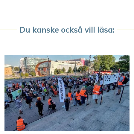
a
v
i
Du kanske också vill läsa:
g
e
r
i
n
g