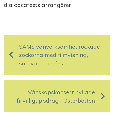
dialogcaféets arrangörer
I
n
SAMS vänverksamhet rockade
l
sockorna med filmvisning,
ä
samvaro och fest
g
g
s
Vänskapskonsert hyllade
frivilliguppdrag i Österbotten
n