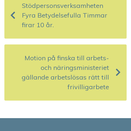
Stödpersonsverksamheten
l
Fyra Betydelsefulla Timmar
ä
firar 10 år.
g
g
s
Motion på finska till arbets-
och näringsministeriet
n
gällande arbetslösas rätt till
a
frivilligarbete
v
i
g