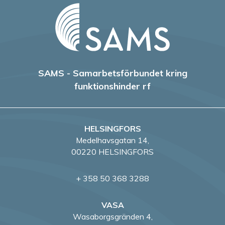
e
r
i
n
SAMS - Samarbetsförbundet kring
g
funktionshinder rf
HELSINGFORS
Medelhavsgatan 14,
00220 HELSINGFORS
+ 358 50 368 3288
VASA
Wasaborgsgränden 4,