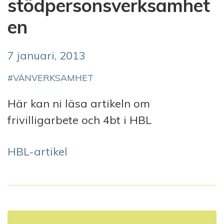
stödpersonsverksamhet
en
7 januari, 2013
VÄNVERKSAMHET
Här kan ni läsa artikeln om
frivilligarbete och 4bt i HBL
HBL-artikel
I
n