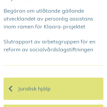
Begäran om utlåtande gällande
utvecklandet av personlig assistans
inom ramen för Klaara-projektet
Slutrapport av arbetsgruppen för en
reform av socialvårdslagstiftningen
I
n
Juridisk hjälp
l
ä