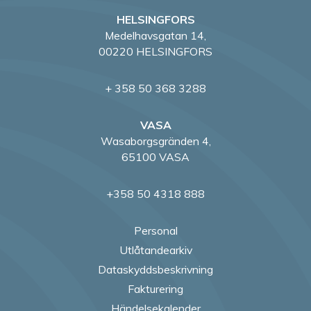
i
HELSINGFORS
n
Medelhavsgatan 14,
g
00220 HELSINGFORS
+ 358 50 368 3288
VASA
Wasaborgsgränden 4,
65100 VASA
+358 50 4318 888
Personal
Utlåtandearkiv
Dataskyddsbeskrivning
Fakturering
Händelsekalender