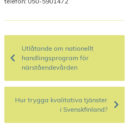
telefon: 050-5901472
I
n
Utlåtande om nationellt
l
handlingsprogram för
ä
närståendevården
g
g
s
Hur trygga kvalitativa tjänster
i Svenskfinland?
n
a