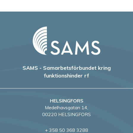
v
i
g
e
r
SAMS - Samarbetsförbundet kring
i
funktionshinder rf
n
g
HELSINGFORS
Medelhavsgatan 14,
00220 HELSINGFORS
+ 358 50 368 3288