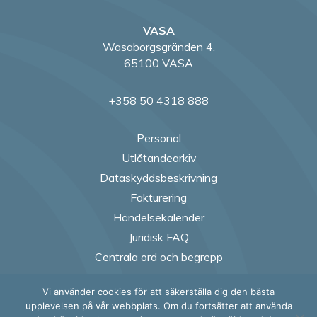
VASA
Wasaborgsgränden 4,
65100 VASA
+358 50 4318 888
Personal
Utlåtandearkiv
Dataskyddsbeskrivning
Fakturering
Händelsekalender
Juridisk FAQ
Centrala ord och begrepp
Vi använder cookies för att säkerställa dig den bästa
Follow us on Fac
Follow us on
Follow us
Follow
upplevelsen på vår webbplats. Om du fortsätter att använda