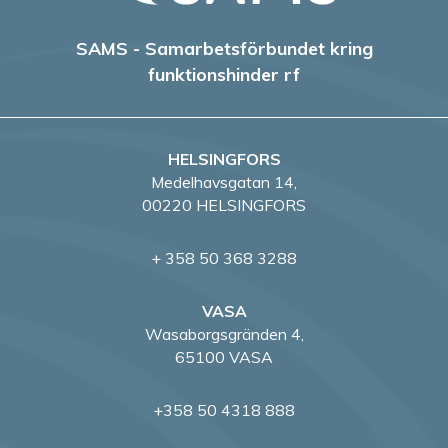
e
r
SAMS - Samarbetsförbundet kring
funktionshinder rf
i
n
HELSINGFORS
g
Medelhavsgatan 14,
00220 HELSINGFORS
+ 358 50 368 3288
VASA
Wasaborgsgränden 4,
65100 VASA
+358 50 4318 888