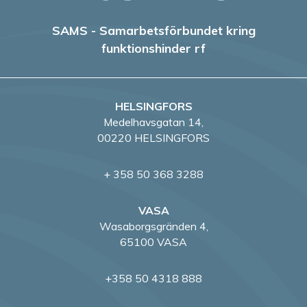
e
r
SAMS - Samarbetsförbundet kring
funktionshinder rf
i
n
HELSINGFORS
g
Medelhavsgatan 14,
00220 HELSINGFORS
+ 358 50 368 3288
VASA
Wasaborgsgränden 4,
65100 VASA
+358 50 4318 888