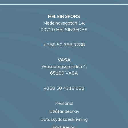
i
HELSINGFORS
n
Medelhavsgatan 14,
g
00220 HELSINGFORS
+ 358 50 368 3288
VASA
Wasaborgsgränden 4,
65100 VASA
+358 50 4318 888
Personal
Utlåtandearkiv
Dataskyddsbeskrivning
Fakturering