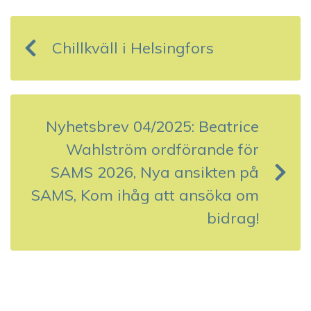
n
Chillkväll i Helsingfors
l
ä
g
Nyhetsbrev 04/2025: Beatrice
g
Wahlström ordförande för
s
SAMS 2026, Nya ansikten på
SAMS, Kom ihåg att ansöka om
n
bidrag!
a
v
i