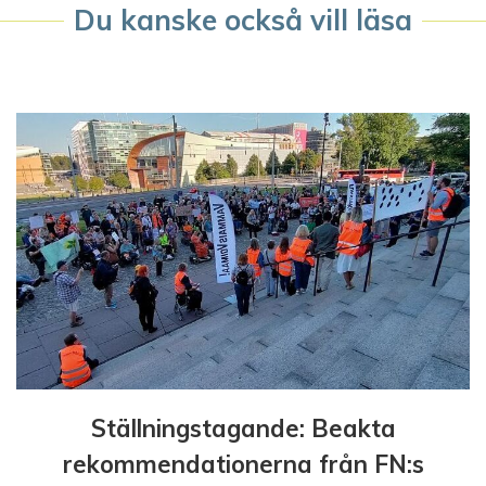
g
Du kanske också vill läsa
e
r
i
n
g
Ställningstagande: Beakta
rekommendationerna från FN:s