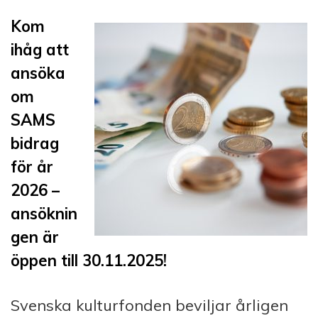
Kom
ihåg att
ansöka
om
SAMS
bidrag
för år
2026 –
ansöknin
gen är
öppen till 30.11.2025!
Svenska kulturfonden beviljar årligen