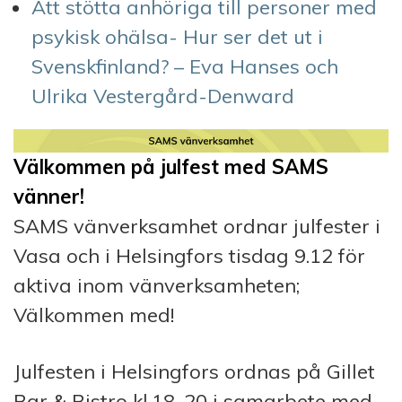
Att stötta anhöriga till personer med
psykisk ohälsa- Hur ser det ut i
Svenskfinland? – Eva Hanses och
Ulrika Vestergård-Denward
Välkommen på julfest med SAMS
vänner!
SAMS vänverksamhet ordnar julfester i
Vasa och i Helsingfors tisdag 9.12 för
aktiva inom vänverksamheten;
Välkommen med!
Julfesten i Helsingfors ordnas på Gillet
Bar & Bistro kl.18-20 i samarbete med