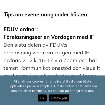
Tips om evenemang under hösten:
FDUV ordnar:
Föreläsningsserien Vardagen med IF
Den sista delen av FDUV:s
föreläsningsserie vardagen med IF
ordnas 2.12 kl.16-17 via Zoom och har
temat Kommunikationsstöd och visuellt
stöd samt tips på material med Johan
Vi använder cookies för att säkerställa dig den bästa
Palmén från Folkhälsan.
upplevelsen på vår webbplats. Om du fortsätter att använda
Läs mer på FDUV:s sidor
den här sidan kommer vi att anta att du är nöjd med det.
Ok
Dataskydd