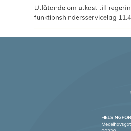
Utlåtande om utkast till regeri
funktionshindersservicelag 11.
HELSINGFO
Medelhavsgat
00220