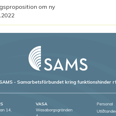
ngsproposition om ny
4.2022
SAMS - Samarbetsförbundet kring funktionshinder r
RS
VASA
Personal
an 14,
Wasaborgsgränden
Utlåtande
4,