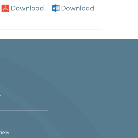
Download
PDF
Download
Word Doc
f
arkiv