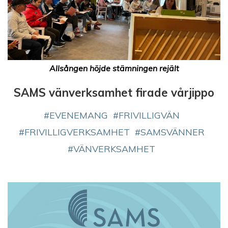
Allsången höjde stämningen rejält
SAMS vänverksamhet firade vårjippo
EVENEMANG
FRIVILLIGVÄN
FRIVILLIGVERKSAMHET
SAMSVÄNNER
VÄNVERKSAMHET