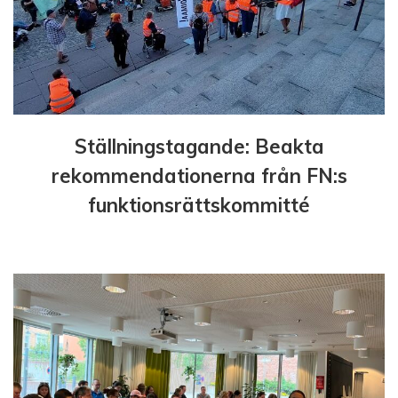
e
r
i
n
Ställningstagande: Beakta
g
rekommendationerna från FN:s
funktionsrättskommitté