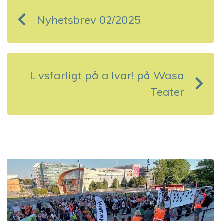
n
Nyhetsbrev 02/2025
l
ä
g
Livsfarligt på allvar! på Wasa
g
Teater
s
n
a
v
i
g