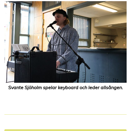
Svante Sjöholm spelar keyboard och leder allsången.
I