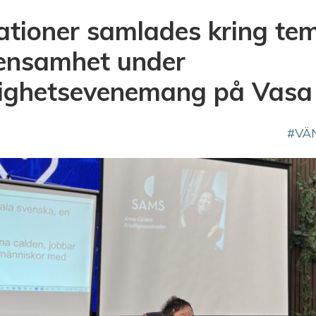
ationer samlades kring te
ensamhet under
glighetsevenemang på Vasa
VÄ