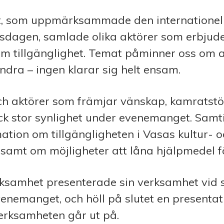
, som uppmärksammade den internationel
tsdagen, samlade olika aktörer som erbjud
m tillgänglighet. Temat påminner oss om at
dra – ingen klarar sig helt ensam.
ch aktörer som främjar vänskap, kamratst
ick stor synlighet under evenemanget. Samt
mation om tillgängligheten i Vasas kultur- 
, samt om möjligheter att låna hjälpmedel fö
samhet presenterade sin verksamhet vid 
enemanget, och höll på slutet en presentat
rksamheten går ut på.