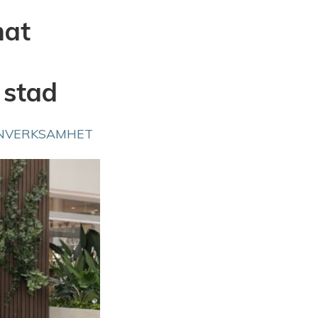
mat
 stad
NVERKSAMHET