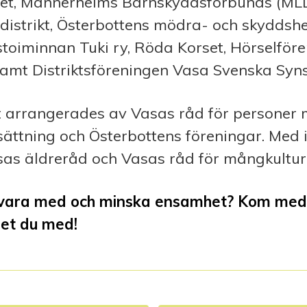
et, Mannerheims Barnskyddsförbunds (ML
distrikt, Österbottens mödra- och skyddsh
toiminnan Tuki ry, Röda Korset, Hörselföre
amt Distriktsföreningen Vasa Svenska Syns
arrangerades av Vasas råd för personer
ättning och Österbottens föreningar. Med 
sas äldreråd och Vasas råd för mångkultur
å vara med och minska ensamhet? Kom med
et du med!