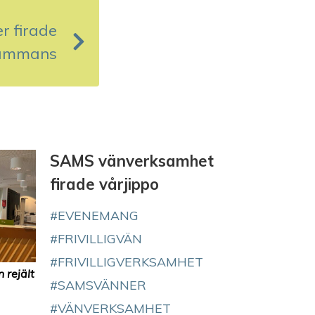
r firade
lsammans
SAMS vänverksamhet
firade vårjippo
EVENEMANG
FRIVILLIGVÄN
FRIVILLIGVERKSAMHET
 rejält
SAMSVÄNNER
VÄNVERKSAMHET