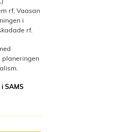
L)
em rf, Vaasan
ningen i
kadade rf.
 med
i planeringen
alism.
 i SAMS