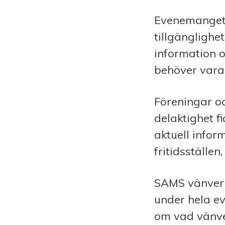
Evenemanget
tillgänglighe
information o
behöver varan
Föreningar o
delaktighet f
aktuell infor
fritidsställen
SAMS vänverk
under hela ev
om vad vänve