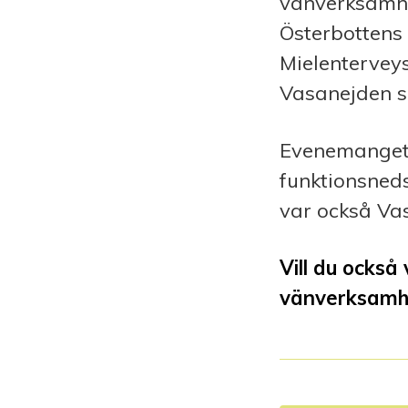
vänverksamh
Österbottens 
Mielenterveys
Vasanejden s
Evenemanget 
funktionsneds
var också Va
Vill du ocks
vänverksamh
I