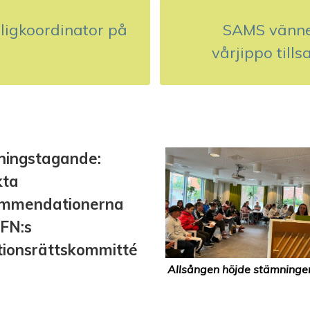
illigkoordinator på
SAMS vänne
vårjippo til
lningstagande:
kta
ommendationerna
 FN:s
tionsrättskommitté
Allsången höjde stämningen