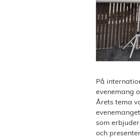
På internatio
evenemang om 
Årets tema v
evenemanget 
som erbjuder
och presenter