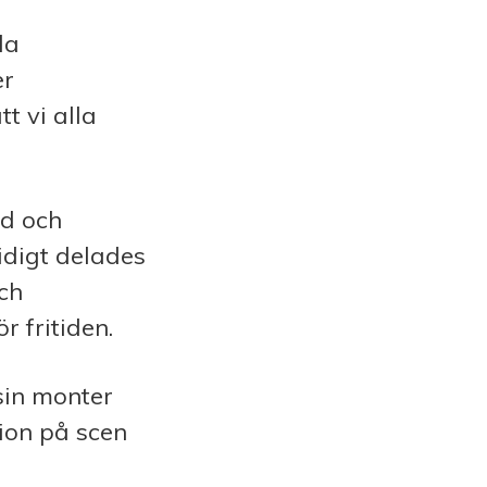
la
er
t vi alla
öd och
idigt delades
och
r fritiden.
sin monter
ion på scen