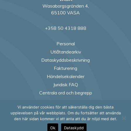
Wasaborgsgränden 4,
65100 VASA
+358 50 4318 888
Personal
Utlåtandearkiv
Dataskyddsbeskrivning
Fakturering
Händelsekalender
Juridisk FAQ
Centrala ord och begrepp
Vi använder cookies för att säkerställa dig den bästa
Follow us on Fac
Follow us on
Follow us
Follow
upplevelsen på vår webbplats. Om du fortsätter att använda
den här sidan kommer vi att anta att du är nöjd med det.
Ok
Dataskydd