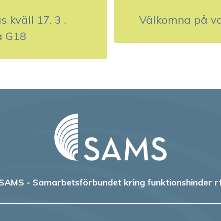
 kväll 17. 3 .
Välkomna på va
å G18
SAMS - Samarbetsförbundet kring funktionshinder r