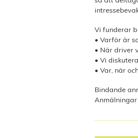
så att deltag
intressebevak
Vi funderar b
• Varför är s
• När driver
• Vi diskuter
• Var, när oc
Bindande anm
Anmälningar 
I