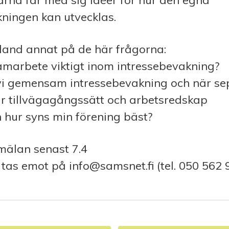
arna får med sig idéer för hur den egna
ningen kan utvecklas.
land annat på de här frågorna:
amarbete viktigt inom intressebevakning?
 vi gemensam intressebevakning och när se
ar tillvägagångssätt och arbetsredskap
h hur syns min förening bäst?
älan senast 7.4
tas emot på info@samsnet.fi (tel. 050 562 