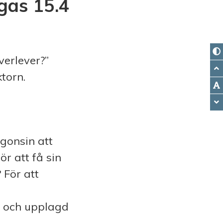
rgas 15.4
erlever?”
torn.
gonsin att
r att få sin
 För att
v och upplagd