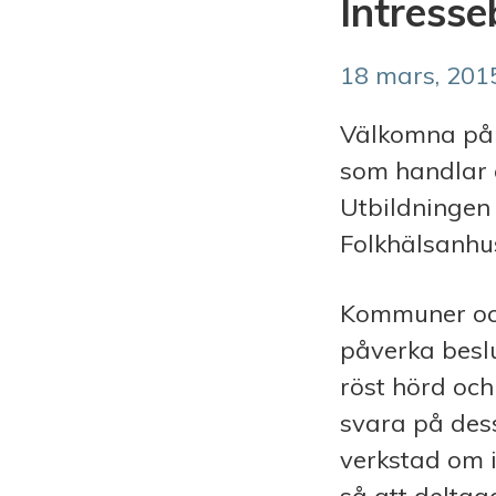
Intresse
18 mars, 201
Välkomna på 
som handlar 
Utbildningen 
Folkhälsanhus
Kommuner och
påverka beslu
röst hörd och
svara på des
verkstad om 