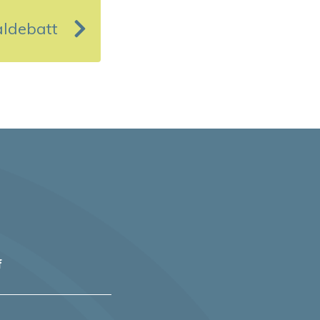
ldebatt
f