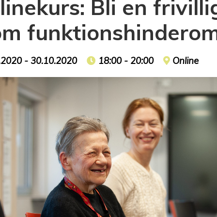
inekurs: Bli en frivill
om funktionshindero
t date
.2020 - 30.10.2020
Event time
18:00 - 20:00
Event loca
Online