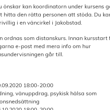
 önskar kan koordinatorn under kursens g
tt hitta den rätta personen att stöda. Du k
ivillig i en väncirkel i Jakobstad.
n ordnas som distanskurs. Innan kursstart 
garna e-post med mera info om hur
nsundervisningen går till.
.09.2020
18:00-20:00
edning, vänuppdrag, psykisk hälsa som
ionsnedsättning
.10.2020
18:00-20:00