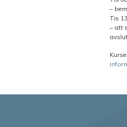
– bem
Tis
13
– att
avslu
Kurse
infor