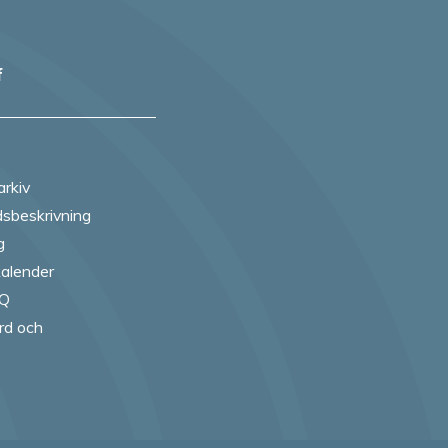
f
arkiv
sbeskrivning
g
alender
AQ
rd och
ebook
 Instagram
 on Twitter
 us on Youtube