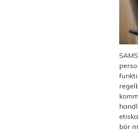
SAMS 
perso
funkt
regel
komme
handl
etisk
bör m