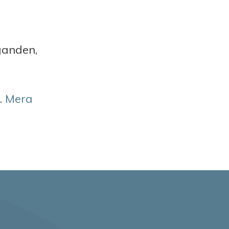
ganden,
.
Mera