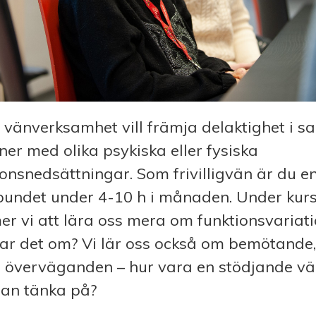
vänverksamhet vill främja delaktighet i sa
ner med olika psykiska eller fysiska
ionsnedsättningar. Som frivilligvän är du e
bundet under 4-10 h i månaden. Under kur
r vi att lära oss mera om funktionsvariati
ar det om? Vi lär oss också om bemötande,
a överväganden – hur vara en stödjande v
an tänka på?