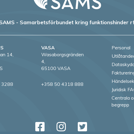
SAMS - Samarbetsförbundet kring funktionshinder r
RS
VASA
Personal
an 14,
Wasaborgsgränden
Utlåtande
4,
Dataskydd
S
65100 VASA
Fakturerin
Händelsek
8 3288
+358 50 4318 888
Juridisk F
Centrala o
begrepp
Follow us on Fac
Follow us on
Follow us
Follow