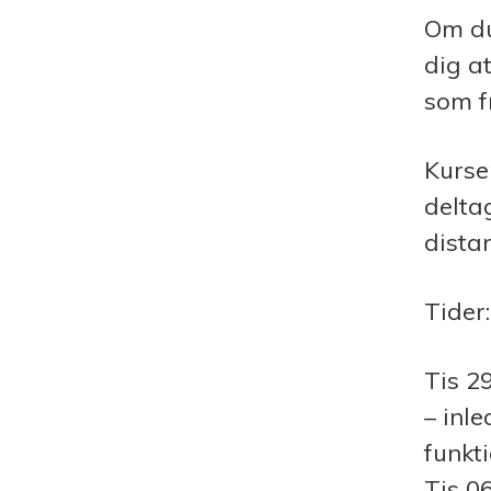
Om du
dig a
som fr
Kurse
delta
dista
Tider:
Tis
29
– inl
funkt
Tis
06