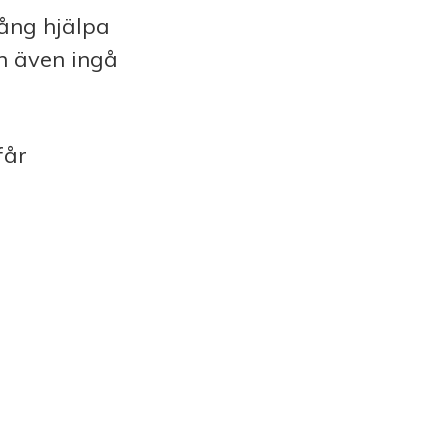
ång hjälpa
an även ingå
får