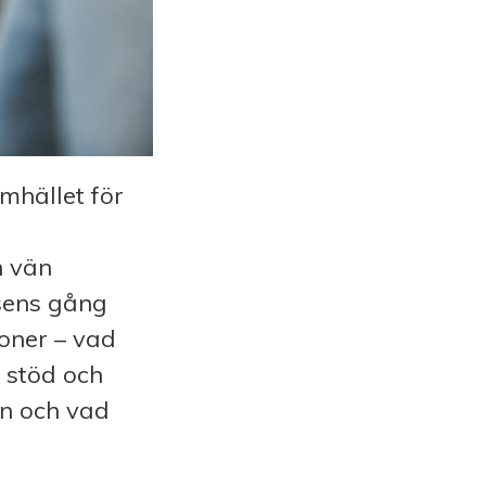
mhället för
n vän
sens gång
oner – vad
 stöd och
än och vad