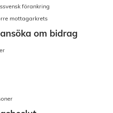
dssvensk förankring
rre mottagarkrets
ansöka om bidrag
er
soner