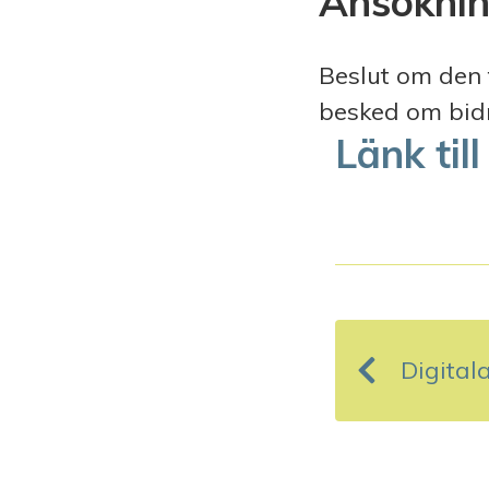
Ansöknin
Beslut om den 
besked om bidr
Länk ti
I
n
Digitala
l
ä
g