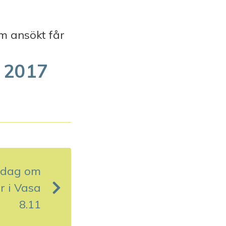
om ansökt får
g 2017
dag om
r i Vasa
8.11