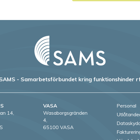
SAMS - Samarbetsförbundet kring funktionshinder r
RS
VASA
Personal
an 14,
Wasaborgsgränden
Utlåtande
4,
Dataskydd
S
65100 VASA
Fakturerin