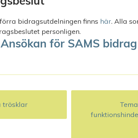
gsbeslut
förra bidragsutdelningen finns
här
. Alla s
agsbeslutet personligen.
ll Ansökan för SAMS bidra
 trösklar
Tema
funktionshinde