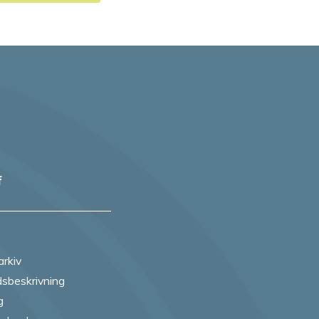
f
arkiv
sbeskrivning
g