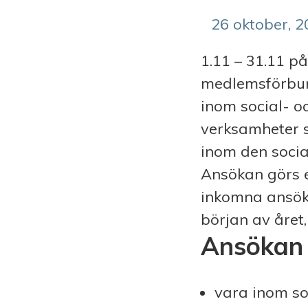
26 oktober, 
1.11 – 31.11 
medlemsförbun
inom social- o
verksamheter s
inom den socia
Ansökan görs 
inkomna ansökn
början av året,
Ansökan 
vara inom soc