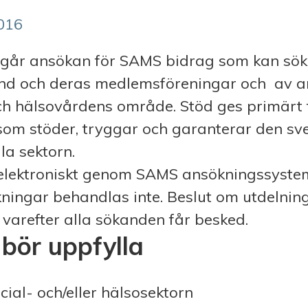
2016
pågår ansökan för SAMS bidrag som kan sö
d och deras medlemsföreningar och av a
ch hälsovårdens område. Stöd ges primärt t
om stöder, tryggar och garanterar den sv
la sektorn.
elektroniskt genom SAMS ansökningssystem
ingar behandlas inte. Beslut om utdelning
 varefter alla sökanden får besked.
bör uppfylla
ial- och/eller hälsosektorn