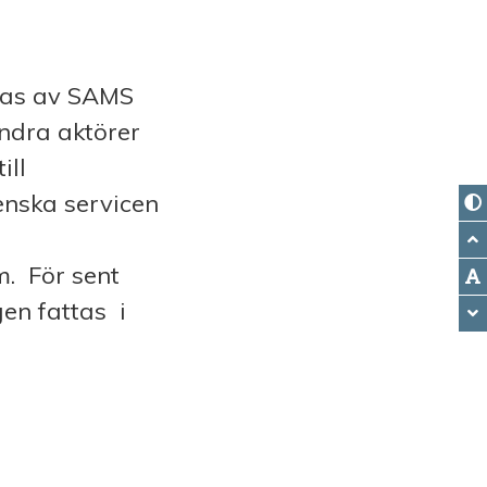
kas av SAMS
ndra aktörer
ill
enska servicen
. För sent
en fattas i