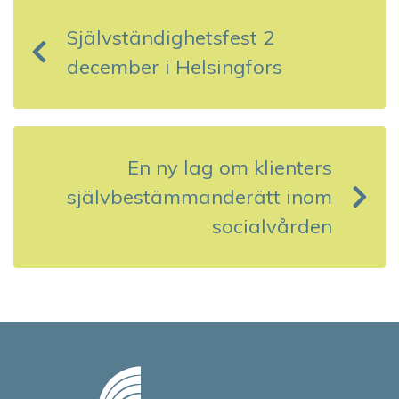
n
Självständighetsfest 2
l
december i Helsingfors
ä
g
g
En ny lag om klienters
s
självbestämmanderätt inom
socialvården
n
a
v
i
g