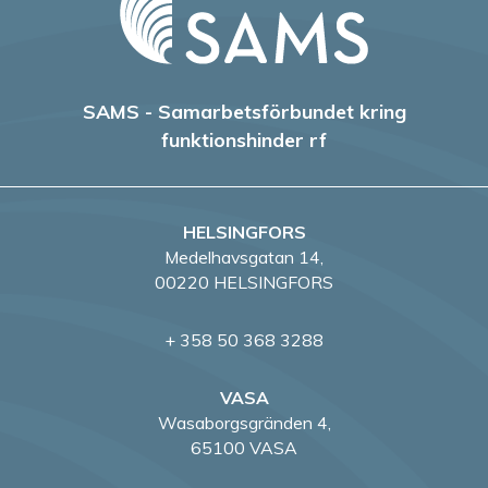
e
r
SAMS - Samarbetsförbundet kring
i
funktionshinder rf
n
g
HELSINGFORS
Medelhavsgatan 14,
00220 HELSINGFORS
+ 358 50 368 3288
VASA
Wasaborgsgränden 4,
65100 VASA