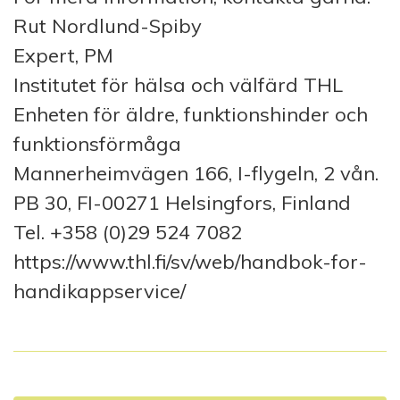
Rut Nordlund-Spiby
Expert, PM
Institutet för hälsa och välfärd THL
Enheten för äldre, funktionshinder och
funktionsförmåga
Mannerheimvägen 166, I-flygeln, 2 vån.
PB 30, FI-00271 Helsingfors, Finland
Tel. +358 (0)29 524 7082
https://www.thl.fi/sv/web/handbok-for-
handikappservice/
I