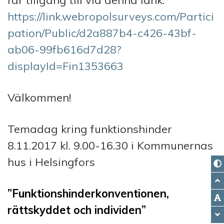
får tillgång till via denna länk:
https://link.webropolsurveys.com/Partici
pation/Public/d2a887b4-c426-43bf-
ab06-99fb616d7d28?
displayId=Fin1353663
Välkommen!
Temadag kring funktionshinder
8.11.2017 kl. 9.00-16.30 i Kommunernas
hus i Helsingfors
”Funktionshinderkonventionen,
rättskyddet och individen”