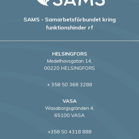
e
r
SAMS - Samarbetsförbundet kring
funktionshinder rf
i
n
HELSINGFORS
g
Medelhavsgatan 14,
00220 HELSINGFORS
+ 358 50 368 3288
VASA
Wasaborgsgränden 4,
65100 VASA
+358 50 4318 888