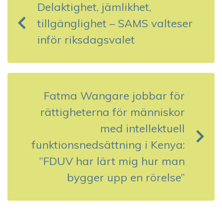
Delaktighet, jämlikhet,
l
tillgänglighet – SAMS valteser
ä
inför riksdagsvalet
g
g
s
Fatma Wangare jobbar för
rättigheterna för människor
n
med intellektuell
a
funktionsnedsättning i Kenya:
v
”FDUV har lärt mig hur man
bygger upp en rörelse”
i
g