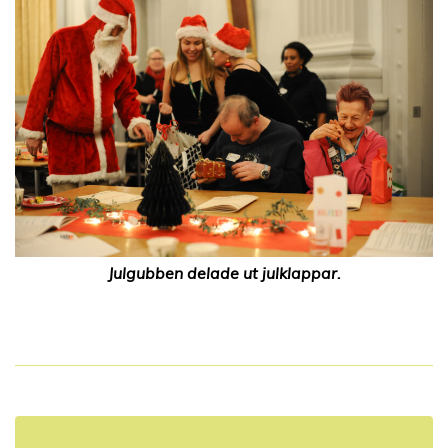
Julgubben delade ut julklappar.
I
n