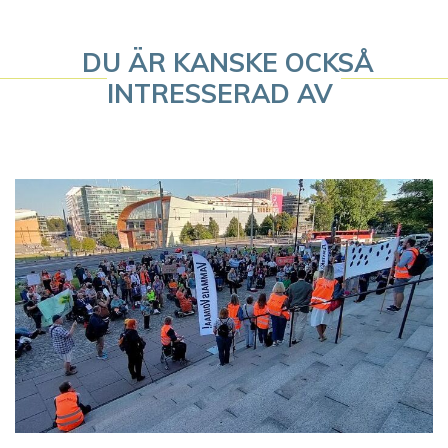
e
r
DU ÄR KANSKE OCKSÅ
i
INTRESSERAD AV
n
g