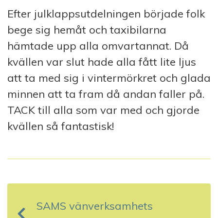
Efter julklappsutdelningen började folk
bege sig hemåt och taxibilarna
hämtade upp alla omvartannat. Då
kvällen var slut hade alla fått lite ljus
att ta med sig i vintermörkret och glada
minnen att ta fram då andan faller på.
TACK till alla som var med och gjorde
kvällen så fantastisk!
I
n
SAMS vänverksamhets
l