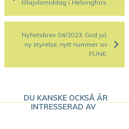
lillajulsmiddag i Helsingfors
ä
g
g
Nyhetsbrev 04/2023: God jul,
s
ny styrelse, nytt nummer av
FUNK.
n
a
v
i
DU KANSKE OCKSÅ ÄR
g
INTRESSERAD AV
e