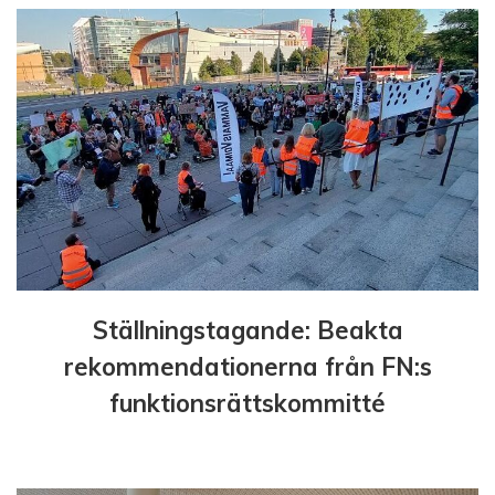
r
i
n
g
Ställningstagande: Beakta
rekommendationerna från FN:s
funktionsrättskommitté