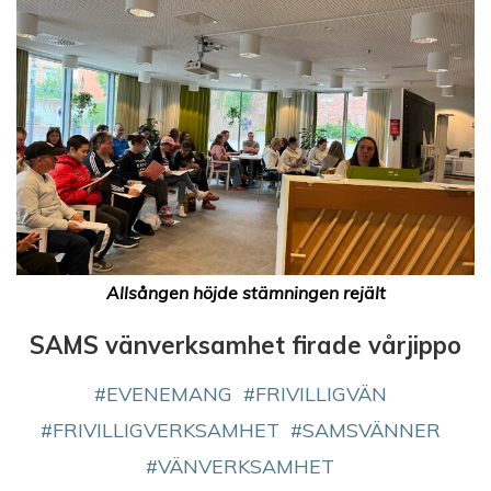
Allsången höjde stämningen rejält
SAMS vänverksamhet firade vårjippo
EVENEMANG
FRIVILLIGVÄN
FRIVILLIGVERKSAMHET
SAMSVÄNNER
VÄNVERKSAMHET