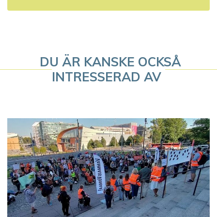
n
a
v
DU ÄR KANSKE OCKSÅ
i
INTRESSERAD AV
g
e
r
i
n
g