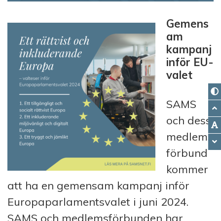
Gemens
am
kampanj
inför EU-
valet
SAMS
och dess
medlems
förbund
kommer
att ha en gemensam kampanj inför
Europaparlamentsvalet i juni 2024.
SAMS och medlemsförbunden har