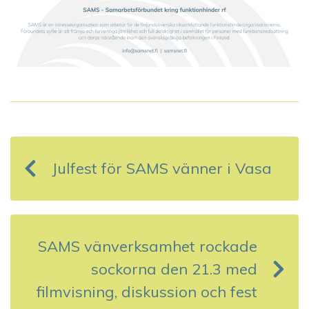
I
n
Julfest för SAMS vänner i Vasa
l
ä
g
SAMS vänverksamhet rockade
g
sockorna den 21.3 med
s
filmvisning, diskussion och fest