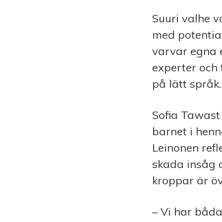
Suuri valhe 
med potential
varvar egna e
experter och
på lätt språk.
Sofia Tawast 
barnet i henn
Leinonen refl
skada insåg 
kroppar är ö
– Vi har båda