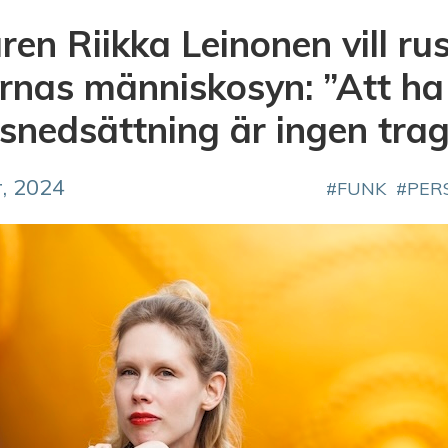
ren Riikka Leinonen vill r
arnas människosyn: ”Att ha
snedsättning är ingen trag
, 2024
FUNK
PER