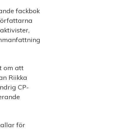
lande fackbok
örfattarna
ktivister,
ammanfattning
t om att
an Riikka
indrig CP-
gerande
llar för