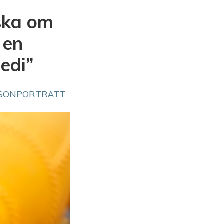
uska om
 en
edi”
SONPORTRÄTT