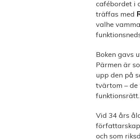
cafébordet i 
träffas med
valhe vammai
funktionsneds
Boken gavs ut
Pärmen är so
upp den på s
tvärtom – de
funktionsrätt.
Vid 34 års a
författarska
och som riksd