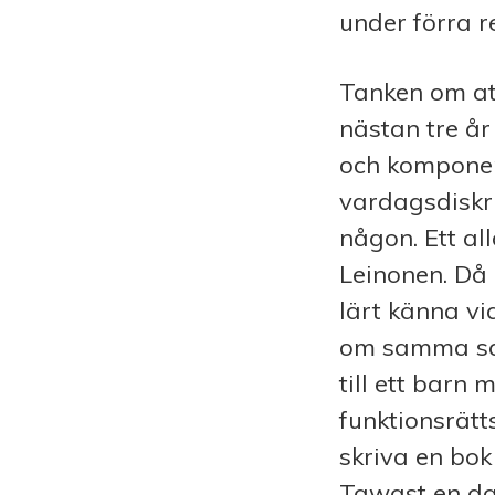
under förra 
Tanken om att
nästan tre 
och komponer
vardagsdiskr
någon. Ett al
Leinonen. Då
lärt känna v
om samma sak
till ett barn
funktionsrät
skriva en bok 
Tawast en dag 