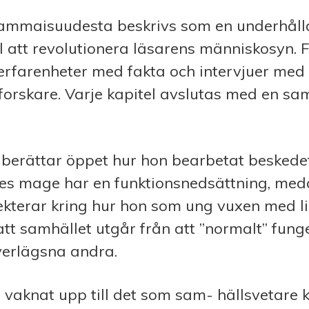
vammaisuudesta beskrivs som en underhål
 att revolutionera läsarens människosyn. F
rfarenheter med fakta och intervjuer med a
 forskare. Varje kapitel avslutas med en s
berättar öppet hur hon bearbetat beskede
es mage har en funktionsnedsättning, med
ekterar kring hur hon som ung vuxen med l
att samhället utgår från att ”normalt” fun
verlägsna andra.
 vaknat upp till det som sam- hällsvetare ka