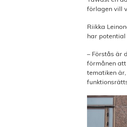
förlagen vill
Riikka Leinone
har potential 
– Förstås ä
förmånen att
tematiken är,
funktionsrät