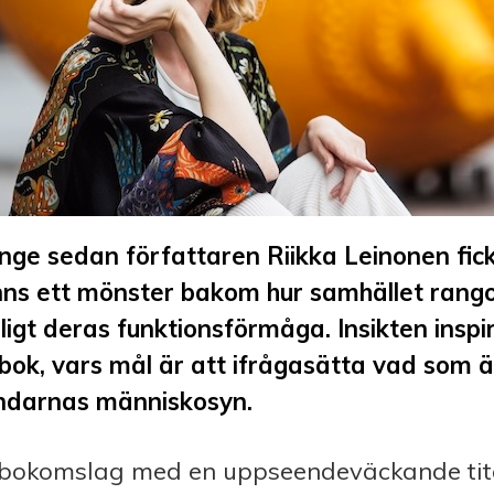
länge sedan författaren Riikka Leinonen fic
finns ett mönster bakom hur samhället ran
ligt deras funktionsförmåga. Insikten ins
bok, vars mål är att ifrågasätta vad som 
̈ndarnas människosyn.
a bokomslag med en uppseendeväckande tite