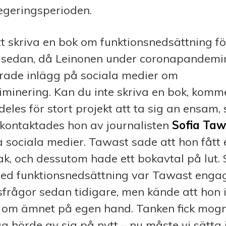
regeringsperioden.
 skriva en bok om funktionsnedsättning fo
år sedan, då Leinonen under coronapandem
ade inlägg på sociala medier om
iminering. Kan du inte skriva en bok, kom
ldeles för stort projekt att ta sig an ensam
 kontaktades hon av journalisten
Sofia Taw
ia sociala medier. Tawast sade att hon fått 
, och dessutom hade ett bokavtal på lu
 med funktionsnedsättning var Tawast enga
tsfrågor sedan tidigare, men kände att hon
om ämnet på egen hand. Tanken fick mogna i
hörde av sig på nytt – nu måste vi sätta 