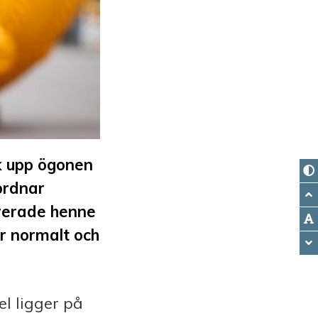
k upp ögonen
gordnar
pirerade henne
är normalt och
l ligger på