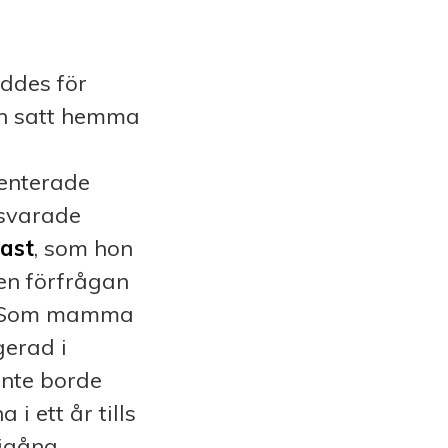
̈ddes för
in satt hemma
menterade
, svarade
ast
, som hon
en förfrågan
t. Som mamma
gerad i
 inte borde
 ett år tills
igång,