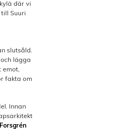
ylä där vi
till Suuri
 slutsåld.
 och lägga
t emot,
dor fakta om
el. Innan
apsarkitekt
 Forsgrén