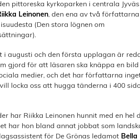
den pittoreska kyrkoparken i centrala Jyväsk
Riikka Leinonen
, den ena av två författarna 
suudesta (Den stora lögnen om
ättningar).
 i augusti och den första upplagan är redan
m gjord för att läsaren ska knäppa en bild
ociala medier, och det har författarna inge
 vill locka oss att hugga tänderna i 400 si
̊lder har Riikka Leinonen hunnit med en hel d
pet har hon bland annat jobbat som landsk
agsassistent för De Grönas ledamot
Bella