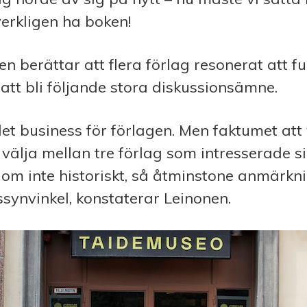
 verkligen ha boken!
n berättar att flera förlag resonerat att fu
att bli följande stora diskussionsämne.
r det business för förlagen. Men faktumet att
 välja mellan tre förlag som intresserade si
 om inte historiskt, så åtminstone anmärkn
tssynvinkel, konstaterar Leinonen.