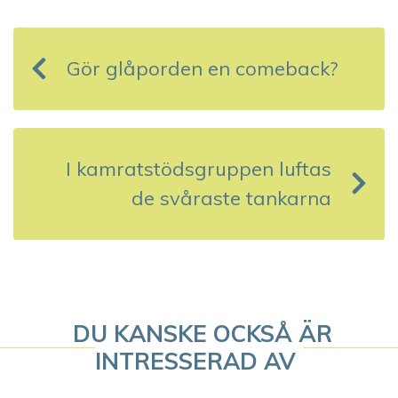
I
n
Gör glåporden en comeback?
l
ä
g
I kamratstödsgruppen luftas
g
de svåraste tankarna
s
n
a
DU KANSKE OCKSÅ ÄR
v
INTRESSERAD AV
i