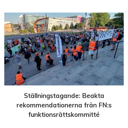
g
e
r
i
n
g
Ställningstagande: Beakta
rekommendationerna från FN:s
funktionsrättskommitté