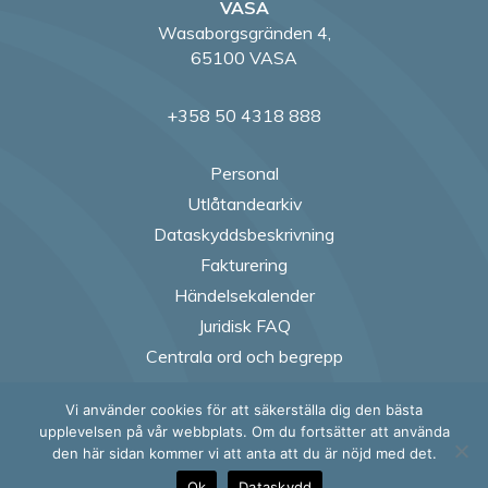
VASA
Wasaborgsgränden 4,
65100 VASA
+358 50 4318 888
Personal
Utlåtandearkiv
Dataskyddsbeskrivning
Fakturering
Händelsekalender
Juridisk FAQ
Centrala ord och begrepp
Vi använder cookies för att säkerställa dig den bästa
Follow us on Fac
Follow us on
Follow us
Follow
upplevelsen på vår webbplats. Om du fortsätter att använda
den här sidan kommer vi att anta att du är nöjd med det.
Ok
Dataskydd