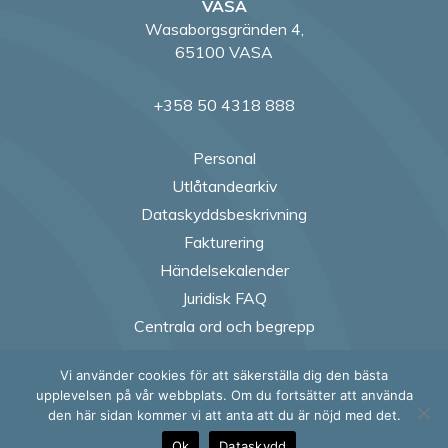
VASA
Wasaborgsgränden 4,
65100 VASA
+358 50 4318 888
Personal
Utlåtandearkiv
Dataskyddsbeskrivning
Fakturering
Händelsekalender
Juridisk FAQ
Centrala ord och begrepp
Vi använder cookies för att säkerställa dig den bästa
Follow us on Fac
Follow us on
Follow us
Follow
upplevelsen på vår webbplats. Om du fortsätter att använda
den här sidan kommer vi att anta att du är nöjd med det.
Ok
Dataskydd