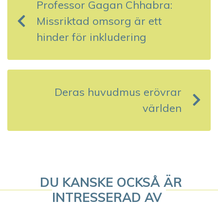
Professor Gagan Chhabra:
l
Missriktad omsorg är ett
ä
hinder för inkludering
g
g
s
Deras huvudmus erövrar
världen
n
a
v
i
DU KANSKE OCKSÅ ÄR
g
INTRESSERAD AV