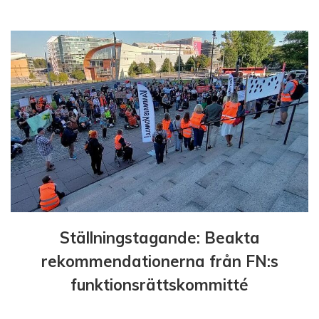
e
r
i
n
g
Ställningstagande: Beakta
rekommendationerna från FN:s
funktionsrättskommitté