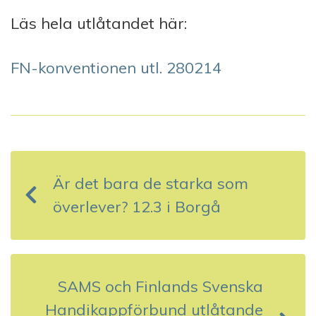
Läs hela utlåtandet här:
FN-konventionen utl. 280214
I
n
Är det bara de starka som
l
överlever? 12.3 i Borgå
ä
g
g
SAMS och Finlands Svenska
s
Handikappförbund utlåtande