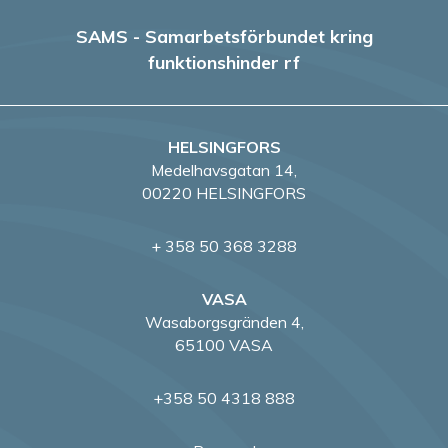
e
SAMS - Samarbetsförbundet kring
funktionshinder rf
r
i
HELSINGFORS
n
Medelhavsgatan 14,
g
00220 HELSINGFORS
+ 358 50 368 3288
VASA
Wasaborgsgränden 4,
65100 VASA
+358 50 4318 888