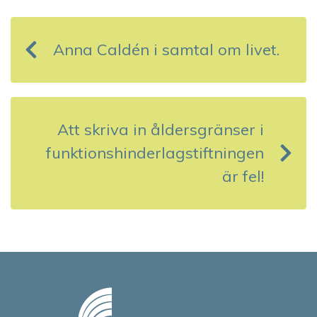
n
Anna Caldén i samtal om livet.
l
ä
g
Att skriva in åldersgränser i
g
funktionshinderlagstiftningen
s
är fel!
n
a
v
i