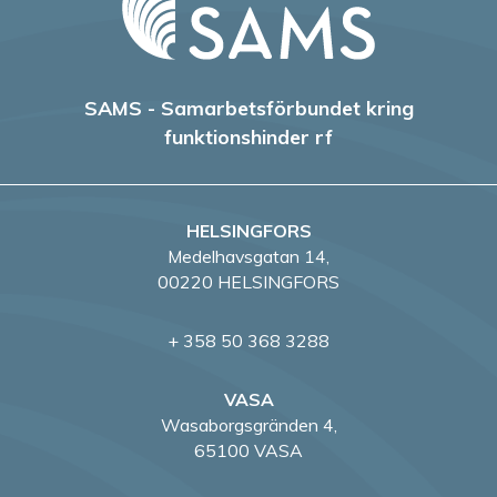
g
e
r
SAMS - Samarbetsförbundet kring
funktionshinder rf
i
n
HELSINGFORS
g
Medelhavsgatan 14,
00220 HELSINGFORS
+ 358 50 368 3288
VASA
Wasaborgsgränden 4,
65100 VASA