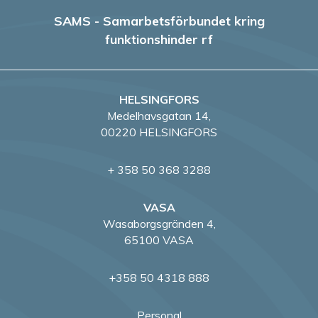
e
SAMS - Samarbetsförbundet kring
funktionshinder rf
r
i
HELSINGFORS
n
Medelhavsgatan 14,
g
00220 HELSINGFORS
+ 358 50 368 3288
VASA
Wasaborgsgränden 4,
65100 VASA
+358 50 4318 888
Personal